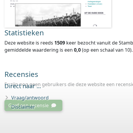
Statistieken
Deze website is reeds
1509
keer bezocht vanuit de Stamb
gemiddelde waardering is een
0,0
(op een schaal van
10
).
Recensies
Er zijn nog geen gebruikers die deze website een recens
Direct naar ...
Vraag/antwoord
Geef een recensie
Disclaimer