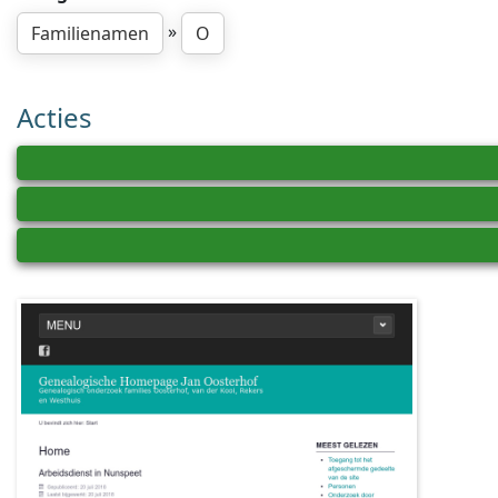
»
Familienamen
O
Acties