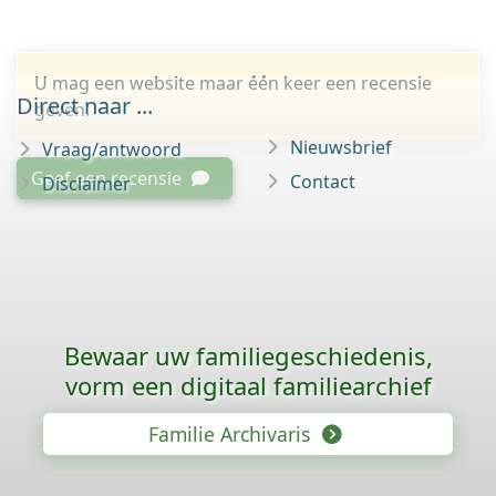
U mag een website maar één keer een recensie
Direct naar ...
geven.
Nieuwsbrief
Vraag/antwoord
Geef een recensie
Contact
Disclaimer
Bewaar uw familie­geschiedenis,
vorm een digitaal familiearchief
Familie Archivaris