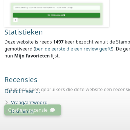
Statistieken
Deze website is reeds
1497
keer bezocht vanuit de Stamb
gemotiveerd (
ben de eerste die een review geeft!
).
De ge
hun
Mijn favorieten
lijst.
Recensies
Er zijn nog geen gebruikers die deze website een recens
Direct naar ...
Vraag/antwoord
Geef een recensie
Disclaimer