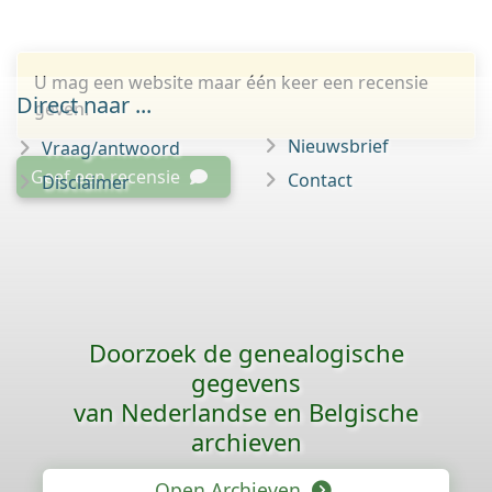
U mag een website maar één keer een recensie
Direct naar ...
geven.
Nieuwsbrief
Vraag/antwoord
Geef een recensie
Contact
Disclaimer
Doorzoek de genealogische
gegevens
van Nederlandse en Belgische
archieven
Open Archieven