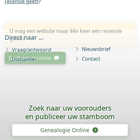
recensie geeft
?
U mag een website maar één keer een recensie
Direct naar ...
geven.
Nieuwsbrief
Vraag/antwoord
Geef een recensie
Contact
Disclaimer
Zoek naar uw voorouders
en publiceer uw stamboom
Genealogie Online