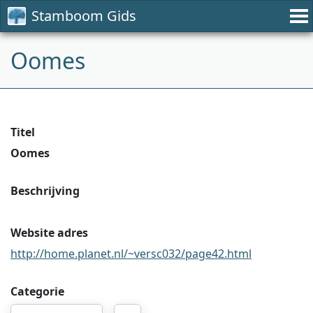
Stamboom Gids
Oomes
Titel
Oomes
Beschrijving
Website adres
http://home.planet.nl/~versc032/page42.html
Categorie