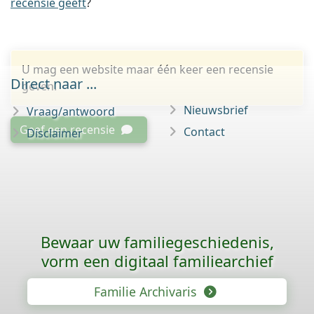
recensie geeft
?
U mag een website maar één keer een recensie
Direct naar ...
geven.
Nieuwsbrief
Vraag/antwoord
Geef een recensie
Contact
Disclaimer
Bewaar uw familie­geschiedenis,
vorm een digitaal familiearchief
Familie Archivaris