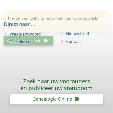
U mag een website maar één keer een recensie
Direct naar ...
geven.
Nieuwsbrief
Vraag/antwoord
Geef een recensie
Contact
Disclaimer
Zoek naar uw voorouders
en publiceer uw stamboom
Genealogie Online