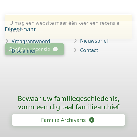
U mag een website maar één keer een recensie
Direct naar ...
geven.
Nieuwsbrief
Vraag/antwoord
Geef een recensie
Contact
Disclaimer
Bewaar uw familie­geschiedenis,
vorm een digitaal familiearchief
Familie Archivaris