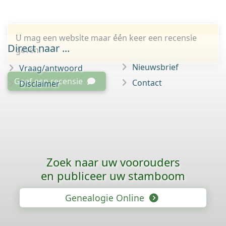
U mag een website maar één keer een recensie
Direct naar ...
geven.
Nieuwsbrief
Vraag/antwoord
Geef een recensie
Contact
Disclaimer
Zoek naar uw voorouders
en publiceer uw stamboom
Genealogie Online