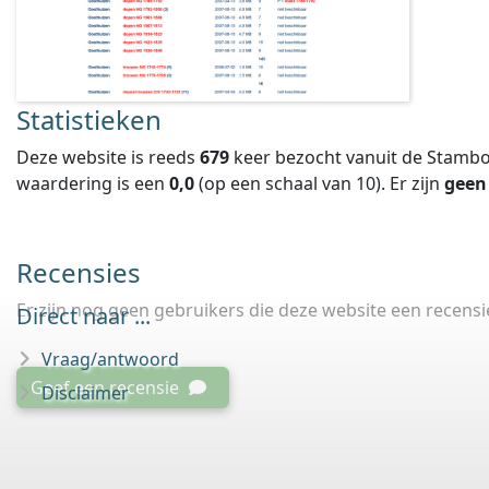
Statistieken
Deze website is reeds
679
keer bezocht vanuit de Stambo
waardering is een
0,0
(op een schaal van
10
).
Er zijn
geen
Recensies
Er zijn nog geen gebruikers die deze website een recens
Direct naar ...
Vraag/antwoord
Geef een recensie
Disclaimer