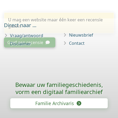
U mag een website maar één keer een recensie
Direct naar ...
geven.
Nieuwsbrief
Vraag/antwoord
Geef een recensie
Contact
Disclaimer
Bewaar uw familie­geschiedenis,
vorm een digitaal familiearchief
Familie Archivaris