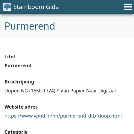
Stamboom Gids
Purmerend
Titel
Purmerend
Beschrijving
Dopen NG (1650-1724) * Van Papier Naar Digitaal
Website adres
https://www.vpnd.nl/nh/purmerend_dtb_doop.html
Categorie