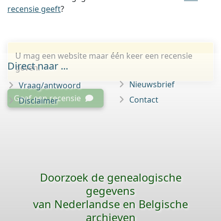
recensie geeft
?
U mag een website maar één keer een recensie
Direct naar ...
geven.
Nieuwsbrief
Vraag/antwoord
Geef een recensie
Contact
Disclaimer
Doorzoek de genealogische
gegevens
van Nederlandse en Belgische
archieven