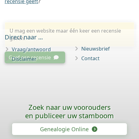
recensie geeft
?
U mag een website maar één keer een recensie
Direct naar ...
geven.
Nieuwsbrief
Vraag/antwoord
Geef een recensie
Contact
Disclaimer
Zoek naar uw voorouders
en publiceer uw stamboom
Genealogie Online