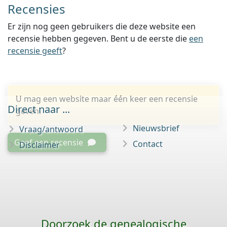
Recensies
Er zijn nog geen gebruikers die deze website een
recensie hebben gegeven. Bent u de eerste die
een
recensie geeft
?
U mag een website maar één keer een recensie
Direct naar ...
geven.
Nieuwsbrief
Vraag/antwoord
Geef een recensie
Contact
Disclaimer
Doorzoek de genealogische