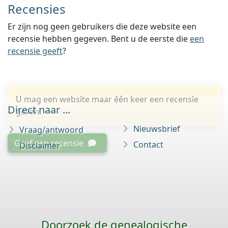
Recensies
Er zijn nog geen gebruikers die deze website een
recensie hebben gegeven. Bent u de eerste die
een
recensie geeft
?
U mag een website maar één keer een recensie
Direct naar ...
geven.
Nieuwsbrief
Vraag/antwoord
Geef een recensie
Contact
Disclaimer
Doorzoek de genealogische