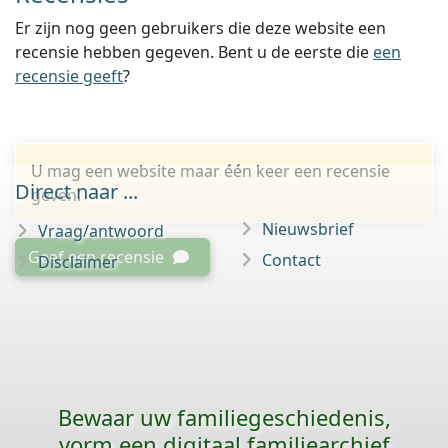
Er zijn nog geen gebruikers die deze website een
recensie hebben gegeven. Bent u de eerste die
een
recensie geeft
?
U mag een website maar één keer een recensie
Direct naar ...
geven.
Nieuwsbrief
Vraag/antwoord
Geef een recensie
Contact
Disclaimer
Bewaar uw familie­geschiedenis,
vorm een digitaal familiearchief