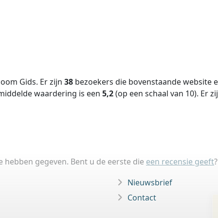
oom Gids. Er zijn
38
bezoekers die bovenstaande website ee
middelde waardering is een
5,2
(op een schaal van
10
).
Er zi
ie hebben gegeven. Bent u de eerste die
een recensie geeft
?
Nieuwsbrief
Contact