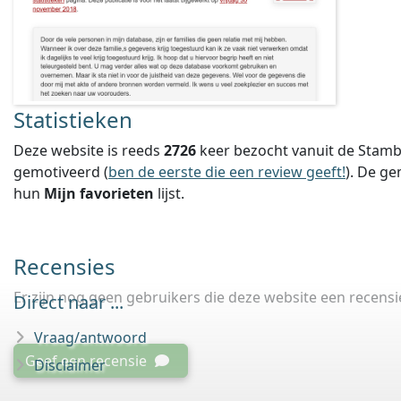
Statistieken
Deze website is reeds
2726
keer bezocht vanuit de Stamb
gemotiveerd (
ben de eerste die een review geeft!
).
De ge
hun
Mijn favorieten
lijst.
Recensies
Er zijn nog geen gebruikers die deze website een recens
Direct naar ...
Vraag/antwoord
Geef een recensie
Disclaimer