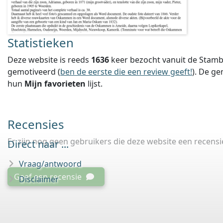
Statistieken
Deze website is reeds
1636
keer bezocht vanuit de Stamb
gemotiveerd (
ben de eerste die een review geeft!
).
De ge
hun
Mijn favorieten
lijst.
Recensies
Er zijn nog geen gebruikers die deze website een recens
Direct naar ...
Vraag/antwoord
Geef een recensie
Disclaimer