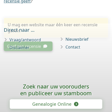
recensie geeft
?
U mag een website maar één keer een recensie
Direct naar ...
geven.
Nieuwsbrief
Vraag/antwoord
Geef een recensie
Contact
Disclaimer
Zoek naar uw voorouders
en publiceer uw stamboom
Genealogie Online