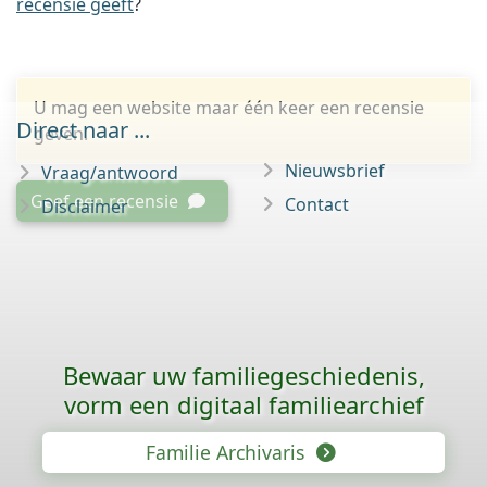
recensie geeft
?
U mag een website maar één keer een recensie
Direct naar ...
geven.
Nieuwsbrief
Vraag/antwoord
Geef een recensie
Contact
Disclaimer
Bewaar uw familie­geschiedenis,
vorm een digitaal familiearchief
Familie Archivaris