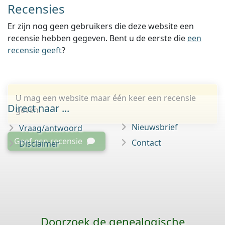
Recensies
Er zijn nog geen gebruikers die deze website een
recensie hebben gegeven. Bent u de eerste die
een
recensie geeft
?
U mag een website maar één keer een recensie
Direct naar ...
geven.
Nieuwsbrief
Vraag/antwoord
Geef een recensie
Contact
Disclaimer
Doorzoek de genealogische