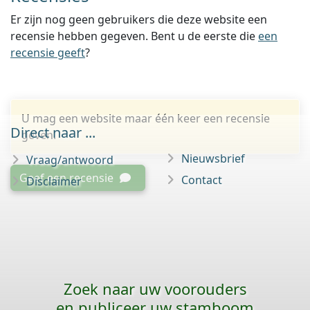
Er zijn nog geen gebruikers die deze website een
recensie hebben gegeven. Bent u de eerste die
een
recensie geeft
?
U mag een website maar één keer een recensie
Direct naar ...
geven.
Nieuwsbrief
Vraag/antwoord
Geef een recensie
Contact
Disclaimer
Zoek naar uw voorouders
en publiceer uw stamboom