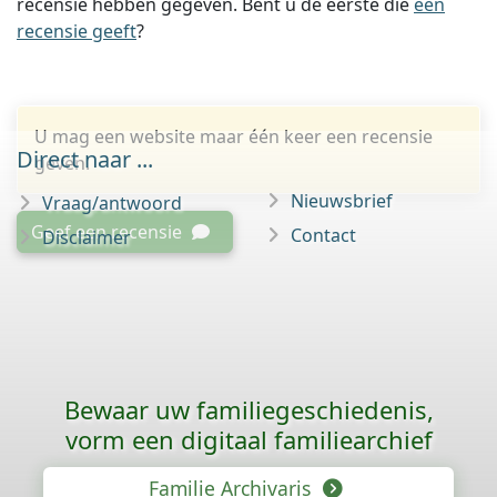
recensie hebben gegeven. Bent u de eerste die
een
recensie geeft
?
U mag een website maar één keer een recensie
Direct naar ...
geven.
Nieuwsbrief
Vraag/antwoord
Geef een recensie
Contact
Disclaimer
Bewaar uw familie­geschiedenis,
vorm een digitaal familiearchief
Familie Archivaris