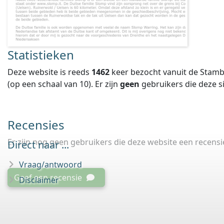
Statistieken
Deze website is reeds
1462
keer bezocht vanuit de Stamb
(op een schaal van
10
).
Er zijn
geen
gebruikers die deze 
Recensies
Er zijn nog geen gebruikers die deze website een recens
Direct naar ...
Vraag/antwoord
Geef een recensie
Disclaimer