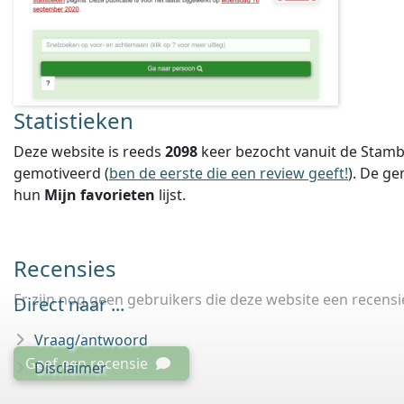
Statistieken
Deze website is reeds
2098
keer bezocht vanuit de Stamb
gemotiveerd (
ben de eerste die een review geeft!
).
De ge
hun
Mijn favorieten
lijst.
Recensies
Er zijn nog geen gebruikers die deze website een recens
Direct naar ...
Vraag/antwoord
Geef een recensie
Disclaimer