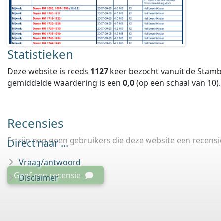
Statistieken
Deze website is reeds
1127
keer bezocht vanuit de Stamb
gemiddelde waardering is een
0,0
(op een schaal van
10
).
Recensies
Er zijn nog geen gebruikers die deze website een recens
Direct naar ...
Vraag/antwoord
Geef een recensie
Disclaimer