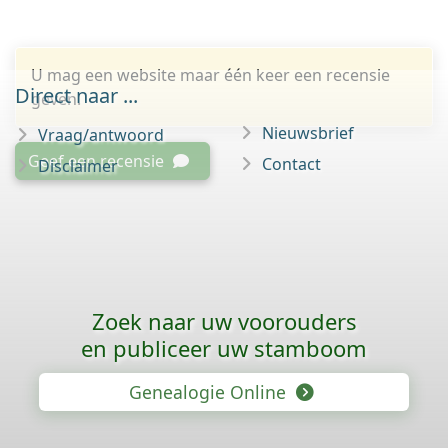
U mag een website maar één keer een recensie
Direct naar ...
geven.
Nieuwsbrief
Vraag/antwoord
Geef een recensie
Contact
Disclaimer
Zoek naar uw voorouders
en publiceer uw stamboom
Genealogie Online