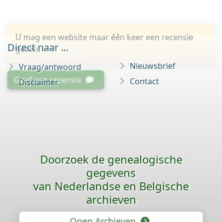
U mag een website maar één keer een recensie
Direct naar ...
geven.
Nieuwsbrief
Vraag/antwoord
Geef een recensie
Contact
Disclaimer
Doorzoek de genealogische
gegevens
van Nederlandse en Belgische
archieven
Open Archieven