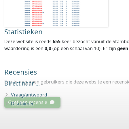
Statistieken
Deze website is reeds
655
keer bezocht vanuit de Stambo
waardering is een
0,0
(op een schaal van
10
).
Er zijn
geen
Recensies
Er zijn nog geen gebruikers die deze website een recens
Direct naar ...
Vraag/antwoord
Geef een recensie
Disclaimer