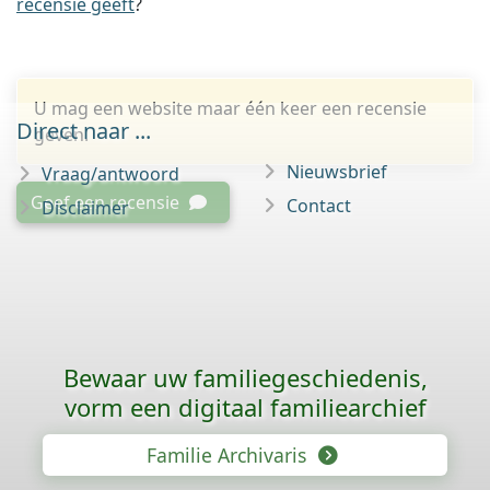
recensie geeft
?
U mag een website maar één keer een recensie
Direct naar ...
geven.
Nieuwsbrief
Vraag/antwoord
Geef een recensie
Contact
Disclaimer
Bewaar uw familie­geschiedenis,
vorm een digitaal familiearchief
Familie Archivaris