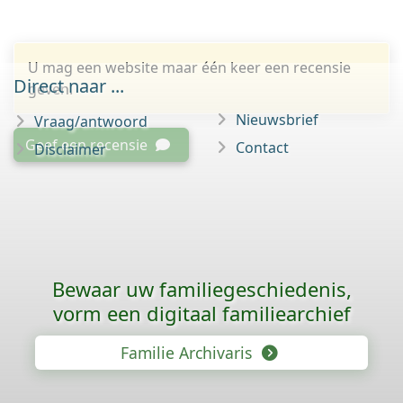
U mag een website maar één keer een recensie
Direct naar ...
geven.
Nieuwsbrief
Vraag/antwoord
Geef een recensie
Contact
Disclaimer
Bewaar uw familie­geschiedenis,
vorm een digitaal familiearchief
Familie Archivaris