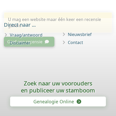
U mag een website maar één keer een recensie
Direct naar ...
geven.
Nieuwsbrief
Vraag/antwoord
Geef een recensie
Contact
Disclaimer
Zoek naar uw voorouders
en publiceer uw stamboom
Genealogie Online