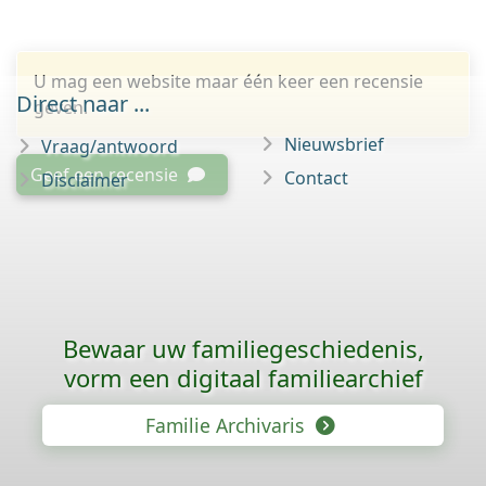
U mag een website maar één keer een recensie
Direct naar ...
geven.
Nieuwsbrief
Vraag/antwoord
Geef een recensie
Contact
Disclaimer
Bewaar uw familie­geschiedenis,
vorm een digitaal familiearchief
Familie Archivaris