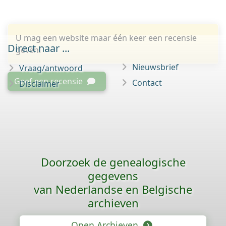
U mag een website maar één keer een recensie
Direct naar ...
geven.
Nieuwsbrief
Vraag/antwoord
Geef een recensie
Contact
Disclaimer
Doorzoek de genealogische
gegevens
van Nederlandse en Belgische
archieven
Open Archieven