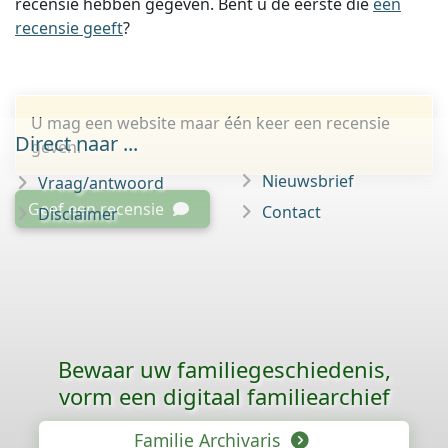
recensie hebben gegeven. Bent u de eerste die
een
recensie geeft
?
U mag een website maar één keer een recensie
Direct naar ...
geven.
Nieuwsbrief
Vraag/antwoord
Geef een recensie
Contact
Disclaimer
Bewaar uw familie­geschiedenis,
vorm een digitaal familiearchief
Familie Archivaris