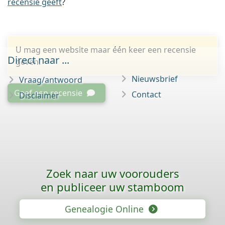
recensie geeft
?
U mag een website maar één keer een recensie
Direct naar ...
geven.
Nieuwsbrief
Vraag/antwoord
Geef een recensie
Contact
Disclaimer
Zoek naar uw voorouders
en publiceer uw stamboom
Genealogie Online