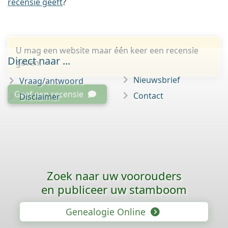
recensie geeft
?
U mag een website maar één keer een recensie
Direct naar ...
geven.
Nieuwsbrief
Vraag/antwoord
Geef een recensie
Contact
Disclaimer
Zoek naar uw voorouders
en publiceer uw stamboom
Genealogie Online