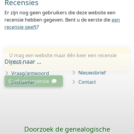
Recensies
Er zijn nog geen gebruikers die deze website een
recensie hebben gegeven. Bent u de eerste die
een
recensie geeft
?
U mag een website maar één keer een recensie
Direct naar ...
geven.
Nieuwsbrief
Vraag/antwoord
Geef een recensie
Contact
Disclaimer
Doorzoek de genealogische