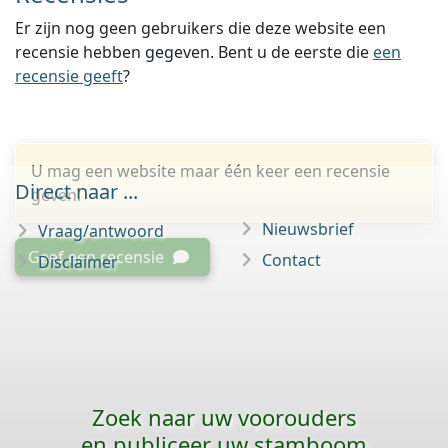
Er zijn nog geen gebruikers die deze website een
recensie hebben gegeven. Bent u de eerste die
een
recensie geeft
?
U mag een website maar één keer een recensie
Direct naar ...
geven.
Nieuwsbrief
Vraag/antwoord
Geef een recensie
Contact
Disclaimer
Zoek naar uw voorouders
en publiceer uw stamboom