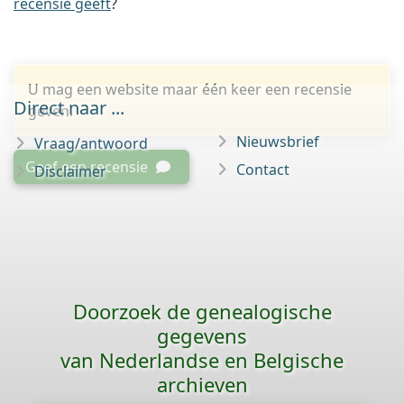
recensie geeft
?
U mag een website maar één keer een recensie
Direct naar ...
geven.
Nieuwsbrief
Vraag/antwoord
Geef een recensie
Contact
Disclaimer
Doorzoek de genealogische
gegevens
van Nederlandse en Belgische
archieven