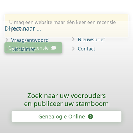
U mag een website maar één keer een recensie
Direct naar ...
geven.
Nieuwsbrief
Vraag/antwoord
Geef een recensie
Contact
Disclaimer
Zoek naar uw voorouders
en publiceer uw stamboom
Genealogie Online