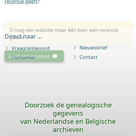
recensie geeft
?
U mag een website maar één keer een recensie
Direct naar ...
geven.
Nieuwsbrief
Vraag/antwoord
Geef een recensie
Contact
Disclaimer
Doorzoek de genealogische
gegevens
van Nederlandse en Belgische
archieven