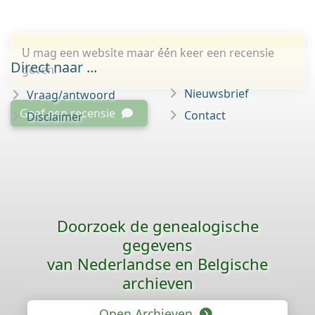
U mag een website maar één keer een recensie
Direct naar ...
geven.
Nieuwsbrief
Vraag/antwoord
Geef een recensie
Contact
Disclaimer
Doorzoek de genealogische
gegevens
van Nederlandse en Belgische
archieven
Open Archieven