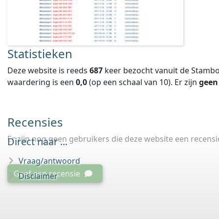
Statistieken
Deze website is reeds
687
keer bezocht vanuit de Stambo
waardering is een
0,0
(op een schaal van
10
).
Er zijn
geen
Recensies
Er zijn nog geen gebruikers die deze website een recens
Direct naar ...
Vraag/antwoord
Geef een recensie
Disclaimer