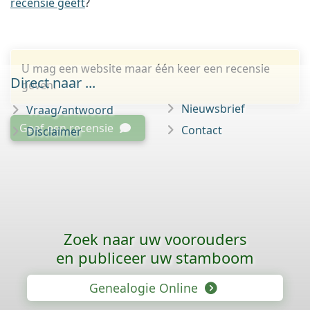
recensie geeft
?
U mag een website maar één keer een recensie
Direct naar ...
geven.
Nieuwsbrief
Vraag/antwoord
Geef een recensie
Contact
Disclaimer
Zoek naar uw voorouders
en publiceer uw stamboom
Genealogie Online