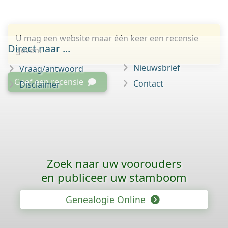
U mag een website maar één keer een recensie
Direct naar ...
geven.
Nieuwsbrief
Vraag/antwoord
Geef een recensie
Contact
Disclaimer
Zoek naar uw voorouders
en publiceer uw stamboom
Genealogie Online