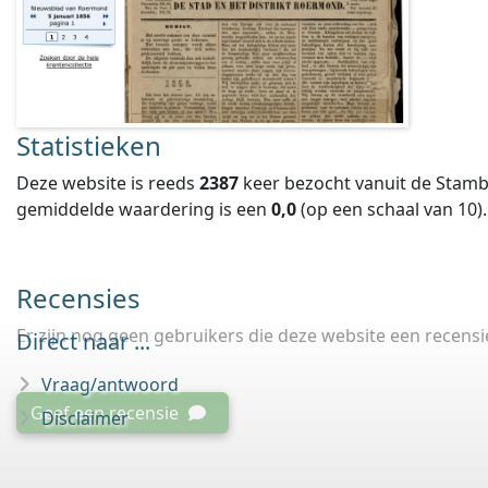
Statistieken
Deze website is reeds
2387
keer bezocht vanuit de Stamb
gemiddelde waardering is een
0,0
(op een schaal van
10
).
Recensies
Er zijn nog geen gebruikers die deze website een recens
Direct naar ...
Vraag/antwoord
Geef een recensie
Disclaimer