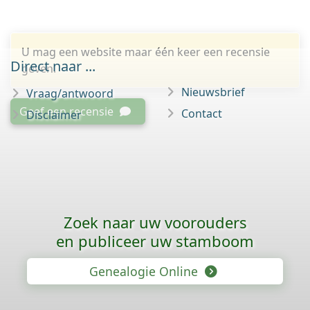
U mag een website maar één keer een recensie
Direct naar ...
geven.
Nieuwsbrief
Vraag/antwoord
Geef een recensie
Contact
Disclaimer
Zoek naar uw voorouders
en publiceer uw stamboom
Genealogie Online