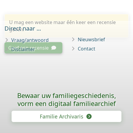
U mag een website maar één keer een recensie
Direct naar ...
geven.
Nieuwsbrief
Vraag/antwoord
Geef een recensie
Contact
Disclaimer
Bewaar uw familie­geschiedenis,
vorm een digitaal familiearchief
Familie Archivaris