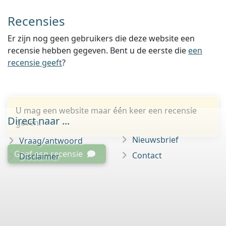
Recensies
Er zijn nog geen gebruikers die deze website een
recensie hebben gegeven. Bent u de eerste die
een
recensie geeft
?
U mag een website maar één keer een recensie
Direct naar ...
geven.
Nieuwsbrief
Vraag/antwoord
Geef een recensie
Contact
Disclaimer